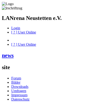
LANrena Neustetten e.V.
Login
[
?
] User Online
[
?
] User Online
news
site
Forum
Bilder
Downloads
Umfragen
Impressum
Datenschutz