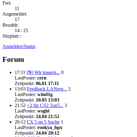
Frei:
11
Angemeldet:
17
Bezahlt:
14 / 25
Sitzplatz :
Anmelden/Status
Forum
17:11
[
N
]
Wir trauern...
0
LastPoster:
cern
Zeitpunkt:
06.01 17:11
13:03
Feedback LANren...
2
LastPoster:
wind1g
Zeitpunkt:
10.05 13:03
21:52
+2 für CS2 5on5...
3
LastPoster:
wsght
Zeitpunkt:
24.04 21:52
20:12
CS 5 on 5 Suche
1
LastPoster:
rookya_hpx
Zeitpunkt:
24.04 20:12