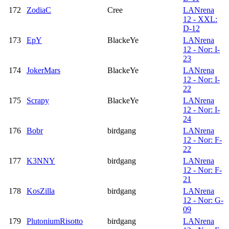
172
ZodiaC
Cree
LANrena
12 - XXL:
D-12
173
EpY
BlackeYe
LANrena
12 - Nor: I-
23
174
JokerMars
BlackeYe
LANrena
12 - Nor: I-
22
175
Scrapy
BlackeYe
LANrena
12 - Nor: I-
24
176
Bobr
birdgang
LANrena
12 - Nor: F-
22
177
K3NNY
birdgang
LANrena
12 - Nor: F-
21
178
KosZilla
birdgang
LANrena
12 - Nor: G-
09
179
PlutoniumRisotto
birdgang
LANrena