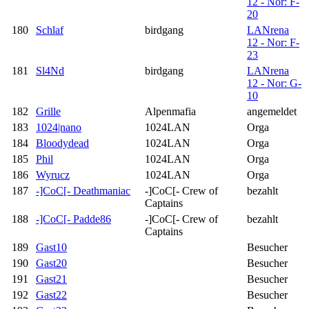
12 - Nor: F-
20
180
Schlaf
birdgang
LANrena
12 - Nor: F-
23
181
Sl4Nd
birdgang
LANrena
12 - Nor: G-
10
182
Grille
Alpenmafia
angemeldet
183
1024|nano
1024LAN
Orga
184
Bloodydead
1024LAN
Orga
185
Phil
1024LAN
Orga
186
Wyrucz
1024LAN
Orga
187
-]CoC[- Deathmaniac
-]CoC[- Crew of
bezahlt
Captains
188
-]CoC[- Padde86
-]CoC[- Crew of
bezahlt
Captains
189
Gast10
Besucher
190
Gast20
Besucher
191
Gast21
Besucher
192
Gast22
Besucher