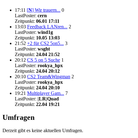
17:11
[
N
]
Wir trauern...
0
LastPoster:
cern
Zeitpunkt:
06.01 17:11
13:03
Feedback LANren...
2
LastPoster:
wind1g
Zeitpunkt:
10.05 13:03
21:52
+2 für CS2 5on5...
3
LastPoster:
wsght
Zeitpunkt:
24.04 21:52
20:12
CS 5 on 5 Suche
1
LastPoster:
rookya_hpx
Zeitpunkt:
24.04 20:12
20:10
CS2 Team&Wingman
2
LastPoster:
rookya_hpx
Zeitpunkt:
24.04 20:10
19:21
Multiplayer Gam...
7
LastPoster:
|LR|Quad
Zeitpunkt:
22.04 19:21
Umfragen
Derzeit gibt es keine aktuellen Umfragen.