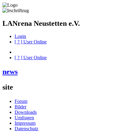
LANrena Neustetten e.V.
Login
[
?
] User Online
[
?
] User Online
news
site
Forum
Bilder
Downloads
Umfragen
Impressum
Datenschutz