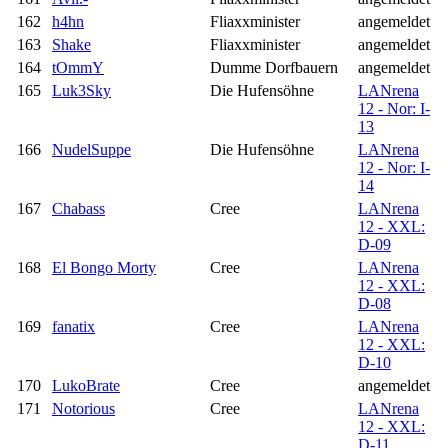
162
h4hn
Fliaxxminister
angemeldet
163
Shake
Fliaxxminister
angemeldet
164
tOmmY
Dumme Dorfbauern
angemeldet
165
Luk3Sky
Die Hufensöhne
LANrena
12 - Nor: I-
13
166
NudelSuppe
Die Hufensöhne
LANrena
12 - Nor: I-
14
167
Chabass
Cree
LANrena
12 - XXL:
D-09
168
El Bongo Morty
Cree
LANrena
12 - XXL:
D-08
169
fanatix
Cree
LANrena
12 - XXL:
D-10
170
LukoBrate
Cree
angemeldet
171
Notorious
Cree
LANrena
12 - XXL:
D-11