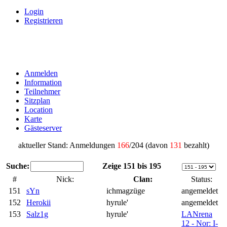
Login
Registrieren
Anmelden
Information
Teilnehmer
Sitzplan
Location
Karte
Gästeserver
aktueller Stand: Anmeldungen
166
/204 (davon
131
bezahlt)
Suche:
Zeige 151 bis 195
#
Nick:
Clan:
Status:
151
sYn
ichmagzüge
angemeldet
152
Herokii
hyrule'
angemeldet
153
Salz1g
hyrule'
LANrena
12 - Nor: I-