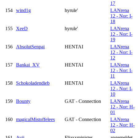
17
154
wind1g
hyrule'
LANrena
12 - Nor: I-
18
155
XeeD
hyrule'
LANrena
12 - Nor: I-
19
156
AbsolutSenpai
HENTAI
LANrena
12 - Nor: I-
12
157
Bankai_XV
HENTAI
LANrena
12 - Nor: I-
11
158
Schokoladendieb
HENTAI
LANrena
12 - Nor: I-
10
159
Bounty
GAT - Connection
LANrena
12 - Nor: H-
01
160
magicalMistoffelees
GAT - Connection
LANrena
12 - Nor: H-
02
161
Avii.-
Fliaxxminister
angemeldet