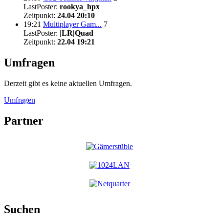
LastPoster:
rookya_hpx
Zeitpunkt:
24.04 20:10
19:21
Multiplayer Gam...
7
LastPoster:
|LR|Quad
Zeitpunkt:
22.04 19:21
Umfragen
Derzeit gibt es keine aktuellen Umfragen.
Umfragen
Partner
Suchen