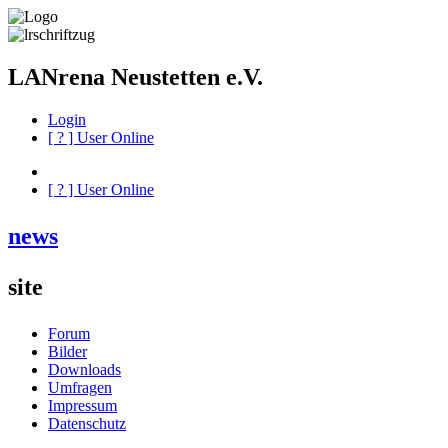
LANrena Neustetten e.V.
Login
[
?
] User Online
[
?
] User Online
news
site
Forum
Bilder
Downloads
Umfragen
Impressum
Datenschutz