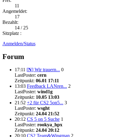
Frei:
11
Angemeldet:
17
Bezahlt:
14 / 25
Sitzplatz :
Anmelden/Status
Forum
17:11
[
N
]
Wir trauern...
0
LastPoster:
cern
Zeitpunkt:
06.01 17:11
13:03
Feedback LANren...
2
LastPoster:
wind1g
Zeitpunkt:
10.05 13:03
21:52
+2 für CS2 5on5...
3
LastPoster:
wsght
Zeitpunkt:
24.04 21:52
20:12
CS 5 on 5 Suche
1
LastPoster:
rookya_hpx
Zeitpunkt:
24.04 20:12
20:10
CS2 Team&Wingman
2