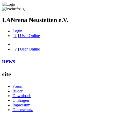
LANrena Neustetten e.V.
Login
[
?
] User Online
[
?
] User Online
news
site
Forum
Bilder
Downloads
Umfragen
Impressum
Datenschutz