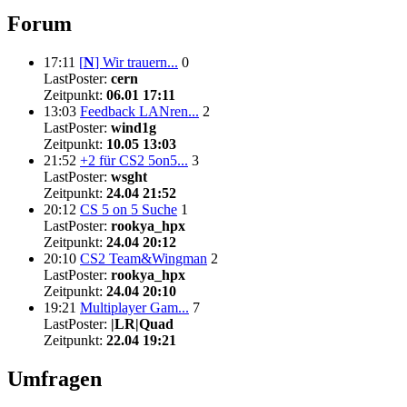
Forum
17:11
[
N
]
Wir trauern...
0
LastPoster:
cern
Zeitpunkt:
06.01 17:11
13:03
Feedback LANren...
2
LastPoster:
wind1g
Zeitpunkt:
10.05 13:03
21:52
+2 für CS2 5on5...
3
LastPoster:
wsght
Zeitpunkt:
24.04 21:52
20:12
CS 5 on 5 Suche
1
LastPoster:
rookya_hpx
Zeitpunkt:
24.04 20:12
20:10
CS2 Team&Wingman
2
LastPoster:
rookya_hpx
Zeitpunkt:
24.04 20:10
19:21
Multiplayer Gam...
7
LastPoster:
|LR|Quad
Zeitpunkt:
22.04 19:21
Umfragen