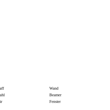
aff
Wand
uhl
Beamer
ür
Fenster