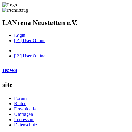
LANrena Neustetten e.V.
Login
[
?
] User Online
[
?
] User Online
news
site
Forum
Bilder
Downloads
Umfragen
Impressum
Datenschutz