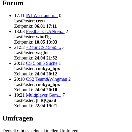
Forum
17:11
[
N
]
Wir trauern...
0
LastPoster:
cern
Zeitpunkt:
06.01 17:11
13:03
Feedback LANren...
2
LastPoster:
wind1g
Zeitpunkt:
10.05 13:03
21:52
+2 für CS2 5on5...
3
LastPoster:
wsght
Zeitpunkt:
24.04 21:52
20:12
CS 5 on 5 Suche
1
LastPoster:
rookya_hpx
Zeitpunkt:
24.04 20:12
20:10
CS2 Team&Wingman
2
LastPoster:
rookya_hpx
Zeitpunkt:
24.04 20:10
19:21
Multiplayer Gam...
7
LastPoster:
|LR|Quad
Zeitpunkt:
22.04 19:21
Umfragen
Derzeit gibt es keine aktuellen Umfragen.