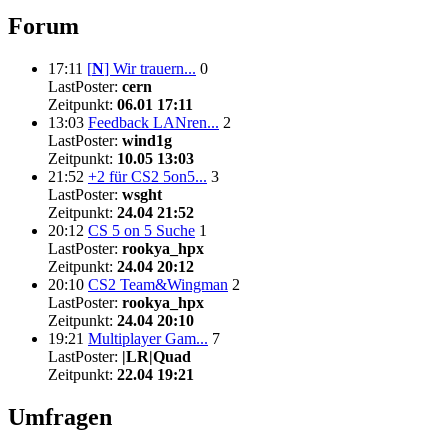
Forum
17:11
[
N
]
Wir trauern...
0
LastPoster:
cern
Zeitpunkt:
06.01 17:11
13:03
Feedback LANren...
2
LastPoster:
wind1g
Zeitpunkt:
10.05 13:03
21:52
+2 für CS2 5on5...
3
LastPoster:
wsght
Zeitpunkt:
24.04 21:52
20:12
CS 5 on 5 Suche
1
LastPoster:
rookya_hpx
Zeitpunkt:
24.04 20:12
20:10
CS2 Team&Wingman
2
LastPoster:
rookya_hpx
Zeitpunkt:
24.04 20:10
19:21
Multiplayer Gam...
7
LastPoster:
|LR|Quad
Zeitpunkt:
22.04 19:21
Umfragen