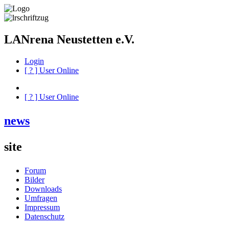
LANrena Neustetten e.V.
Login
[
?
] User Online
[
?
] User Online
news
site
Forum
Bilder
Downloads
Umfragen
Impressum
Datenschutz