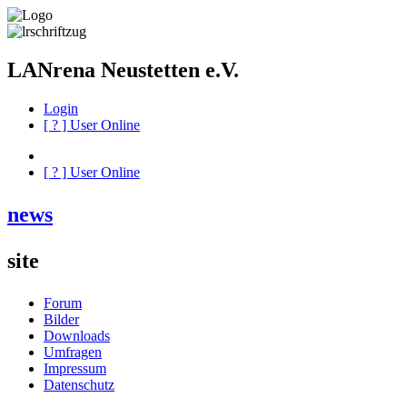
LANrena Neustetten e.V.
Login
[
?
] User Online
[
?
] User Online
news
site
Forum
Bilder
Downloads
Umfragen
Impressum
Datenschutz