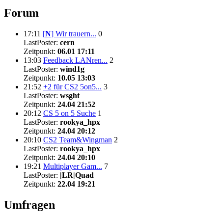
Forum
17:11
[
N
]
Wir trauern...
0
LastPoster:
cern
Zeitpunkt:
06.01 17:11
13:03
Feedback LANren...
2
LastPoster:
wind1g
Zeitpunkt:
10.05 13:03
21:52
+2 für CS2 5on5...
3
LastPoster:
wsght
Zeitpunkt:
24.04 21:52
20:12
CS 5 on 5 Suche
1
LastPoster:
rookya_hpx
Zeitpunkt:
24.04 20:12
20:10
CS2 Team&Wingman
2
LastPoster:
rookya_hpx
Zeitpunkt:
24.04 20:10
19:21
Multiplayer Gam...
7
LastPoster:
|LR|Quad
Zeitpunkt:
22.04 19:21
Umfragen